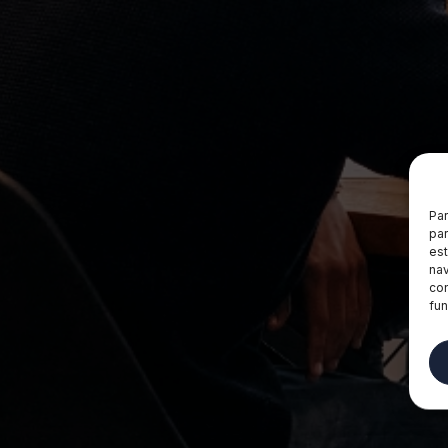
Par
par
est
nav
con
fun