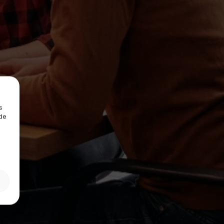
s
 de