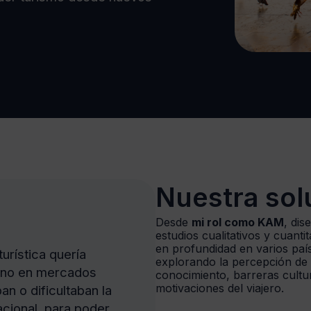
Nuestra sol
Desde
mi rol como KAM
, dis
estudios cualitativos y cuantit
en profundidad en varios paí
urística quería
explorando la percepción de m
tino en mercados
conocimiento, barreras cultur
motivaciones del viajero.
an o dificultaban la
cional, para poder