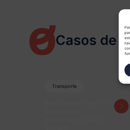
Par
par
Casos de é
est
nav
con
fun
Transporte
Explorar percepciones
para diseñar
estrategias turísticas
globales