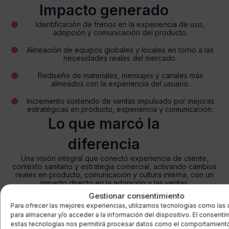
Impacto generado
Identificación de frenos en la experiencia de uso,
adopción y comunicación del producto.
Alineación de equipos globales y locales en torno a las
necesidades reales del mercado.
Rediseño de materiales, mensajes y canales más
alineados con la experiencia del usuario.
Incremento sostenido de ventas impulsado por mejoras
estratégicas en producto, experiencia y comunicación.
Lo que marcó la
diferencia
Una visión integral que conectó experiencia de cliente,
contexto sanitario y estrategia comercial, activando cambios
reales en producto, comunicación y cultura interna, con un
impacto directo en la adopción y las ventas.
Gestionar consentimiento
Para ofrecer las mejores experiencias, utilizamos tecnologías como las
Casos de éxito
para almacenar y/o acceder a la información del dispositivo. El consenti
estas tecnologías nos permitirá procesar datos como el comportamient