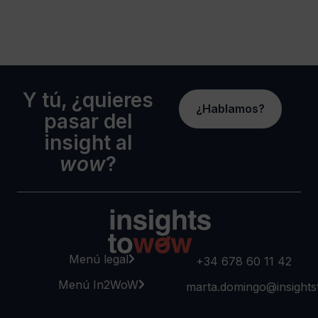
Y tú, ¿quieres
¿Hablamos?
pasar del
insight al
wow
?
Menú legal
+34 678 60 11 42
Menú In2WoW
marta.domingo@insight