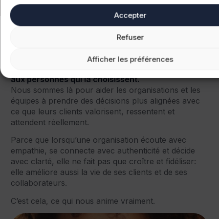
Accepter
Refuser
Notre raison d'être
Nous croyons qu’une marque ne se définit pas par
Afficher les préférences
ce qu’elle promet, mais par ce qu’elle fait ressentir
aux personnes qui la choisissent.
Nous sommes là pour aider les organisations et les
équipes à prendre des décisions plus alignées avec
ce que leurs clients valorisent, ressentent et
attendent réellement.
Parce que lorsqu’une organisation écoute avec
empathie, se connecte avec authenticité et décide
avec clarté, elle ne fait pas que croître et fidéliser:
elle améliore aussi la vie de ses clients et de ses
collaborateurs.
C’est cela, ce qui nous anime vraiment.