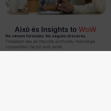
Això és Insights to
WoW
No venem fórmules. No seguim dreceres.
Treballem des de l’escolta profunda, l’estratègia
compartida i l’acció amb sentit.
Amb equips que volen mirar més enllà de la dada i
construir experiències que deixin empremta.
Si també creus en el poder de les preguntes
valentes, l’empatia estratègica i l’impacte real, aquest
és el teu lloc.
Parlem?