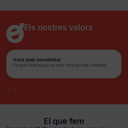
Els nostres valors
Simplicitat amb sentit
Perquè allò que és clar mou, i allò que és complex
bloqueja.
El que fem