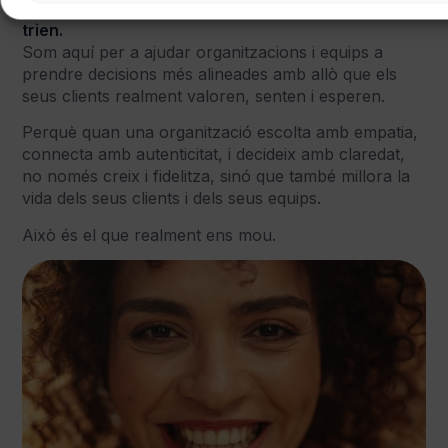
promet, sinó per com fa sentir les persones que la
trien.
Som aquí per a ajudar organitzacions i equips a
prendre decisions més alineades amb allò que els
seus clients realment valoren, senten i esperen.
Perquè quan una organització escolta amb empatia,
connecta amb autenticitat, i decideix amb claredat,
no només creix i fidelitza, sinó que també millora la
vida dels seus clients i dels seus equips.
Això és el que realment ens mou.