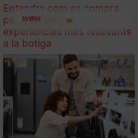
Entendre com es compra
per a dissenyar
experiències més rellevants
a la botiga