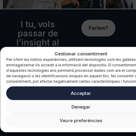
I tu, vols
Parlem?
passar de
l’insight al
wow
?
Gestionar consentiment
Per oferir les millors experiències, utilitzem tecnologies com les galetes
emmagatzemar i/o accedir a la informació del dispositiu. El consentimen
d'aquestes tecnologies ens permetrà processar dades com ara el com
de navegació o les identificacions úniques en aquest lloc. No consentir o 
consentiment, pot afectar negativament certes característiques i funcion
Menú legal
+34 678 60 11 42
Acceptar
Menú In2WoW
marta.domingo@insight
Denegar
Veure preferències