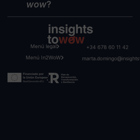
wow
?
Menú legal
+34 678 60 11 42
Menú In2WoW
marta.domingo@insight