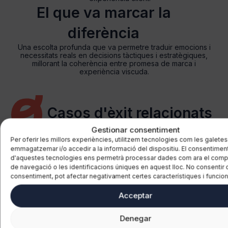
El que va marcar la
diferència
Una escolta profunda que va permetre traduir emocions i
necessitats reals en decisions tàctiques i estratègiques,
millorant la coherència entre promesa de marca i
experiència viscuda.
Casos d'èxit relacionats
Gestionar consentiment
Per oferir les millors experiències, utilitzem tecnologies com les galetes
emmagatzemar i/o accedir a la informació del dispositiu. El consentimen
d'aquestes tecnologies ens permetrà processar dades com ara el com
de navegació o les identificacions úniques en aquest lloc. No consentir o 
consentiment, pot afectar negativament certes característiques i funcion
Transport
Acceptar
el potencial turístic
Millorar l’experiè
Denegar
 emergents per a una
per a atraure i fid